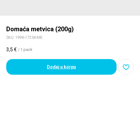
Domaća metvica (200g)
SKU:
1996-17236-ME
3,5
€
/
1 pack
Dodaj u korpu