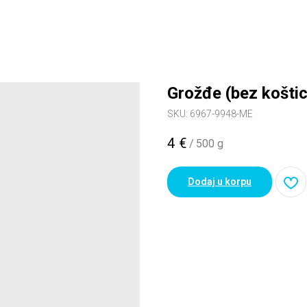
Grožđe (bez košti
SKU:
6967-9948-ME
4
€
/
500 g
Dodaj u korpu