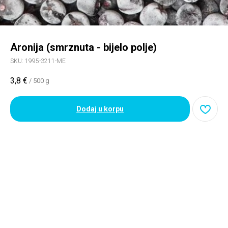
Aronija (smrznuta - bijelo polje)
SKU:
1995-3211-ME
3,8
€
/
500 g
Dodaj u korpu