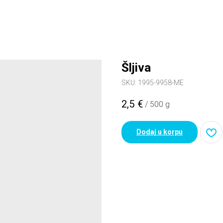
Šljiva
SKU:
1995-9958-ME
2,5
€
/
500 g
Dodaj u korpu