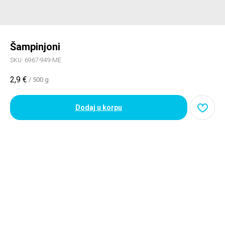
Šampinjoni
SKU:
6967-949-ME
2,9
€
/
500 g
Dodaj u korpu