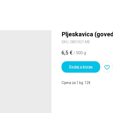
Pljeskavica (goved
SKU:
2801021-ME
6,5
€
/
500 g
Dodaj u korpu
Cijena za 1 kg: 12€