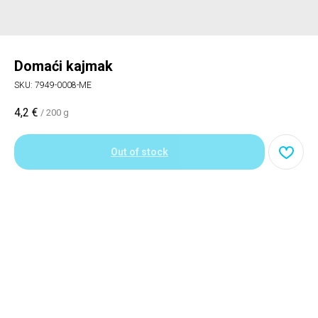
Domaći kajmak
SKU:
7949-0008-ME
4,2
€
/
200 g
Out of stock