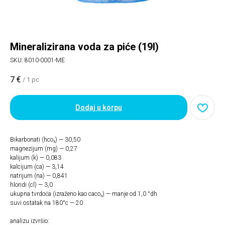
Mineralizirana voda za piće (19l)
SKU:
8010-0001-ME
7
€
/
1 pc
Dodaj u korpu
Bikarbonati (hco₃) — 30,50
magnezijum (mg) — 0,27
kalijum (k) — 0,083
kalcijum (ca) — 3,14
natrijum (na) — 0,841
hloridi (cl) — 3,0
ukupna tvrdoća (izraženo kao caco₃) — manje od 1,0 °dh
suvi ostatak na 180°c — 20
analizu izvršio: