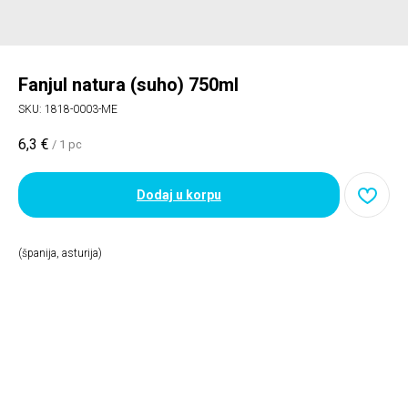
Fanjul natura (suho) 750ml
SKU:
1818-0003-ME
6,3
€
/
1 pc
Dodaj u korpu
(španija, asturija)