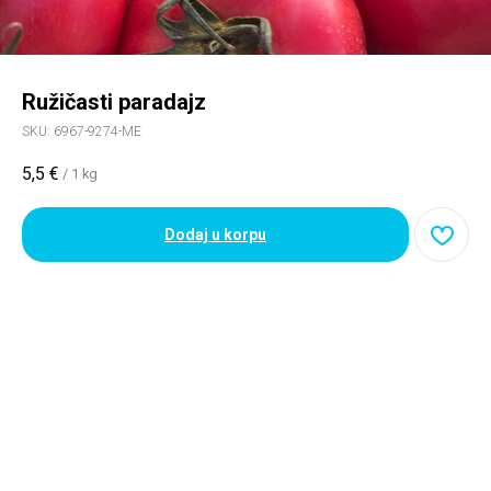
Ružičasti paradajz
SKU:
6967-9274-ME
5,5
€
/
1 kg
Dodaj u korpu