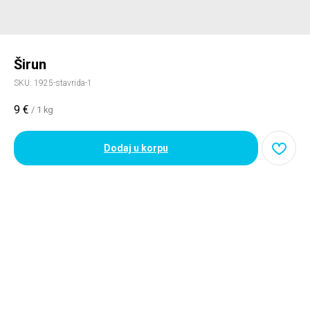
Širun
SKU:
1925-stavrida-1
9
€
/
1 kg
Dodaj u korpu