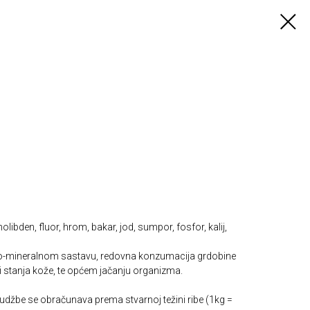
molibden, fluor, hrom, bakar, jod, sumpor, fosfor, kalij,
ko-mineralnom sastavu, redovna konzumacija grdobine
 i stanja kože, te općem jačanju organizma.
arudžbe se obračunava prema stvarnoj težini ribe (1kg =