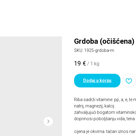
Grdoba (očišćena)
SKU:
1925-grdoba-m
19
€
/
1 kg
Dodaj u korpu
Riba sadrži vitamine: pp, a, e, te 
natrij, magnezij, kalcij.
zahvaljujući bogatom vitamins
doprinosi poboljšanju vida, tena
cijena je okvirna. tačan iznos n