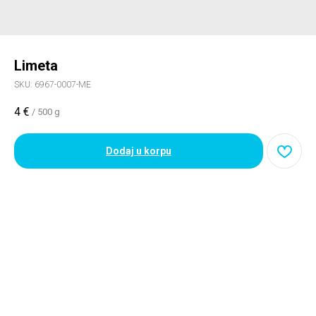
Limeta
SKU:
6967-0007-ME
4
€
/
500 g
Dodaj u korpu