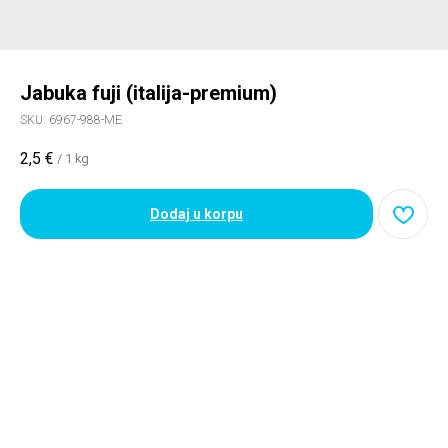
Jabuka fuji (italija-premium)
SKU:
6967-988-ME
2,5
€
/
1 kg
Dodaj u korpu