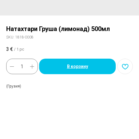
Натахтари Груша (лимонад) 500мл
SKU:
1818-0008
3
€
/
1 pc
В корзину
(Грузия)