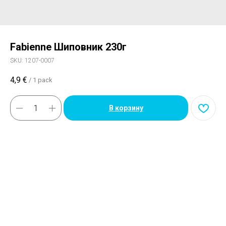
Fabienne Шиповник 230г
SKU:
1207-0007
4,9
€
/
1 pack
В корзину