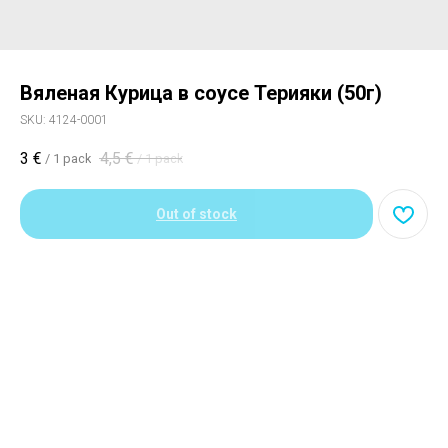
Вяленая Курица в соусе Терияки (50г)
SKU:
4124-0001
3
€
4,5
€
/
1 pack
/
1 pack
Out of stock