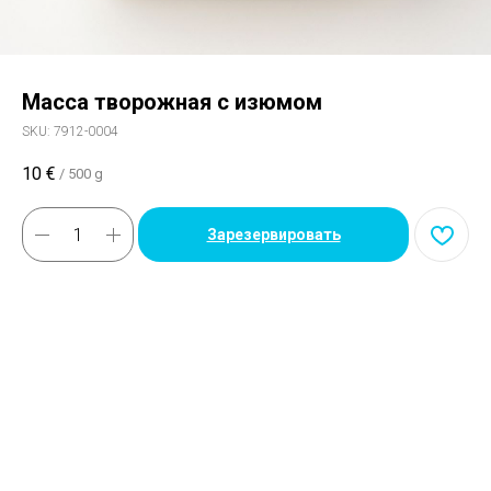
Масса творожная с изюмом
SKU:
7912-0004
10
€
/
500 g
Зарезервировать