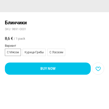
Блинчики
SKU:
9891-0001
8,6
€
/
1 pack
Вариант
С Мясом
Курица-Грибы
С Лососем
BUY NOW