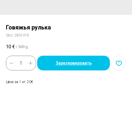
Говяжья рулька
SKU:
2801019
10
€
/
500 g
Зарезервировать
Цена за 1 кг: 20€