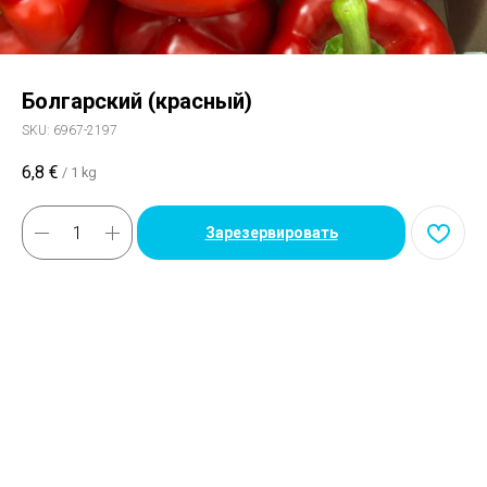
Болгарский (красный)
SKU:
6967-2197
6,8
€
/
1 kg
Зарезервировать