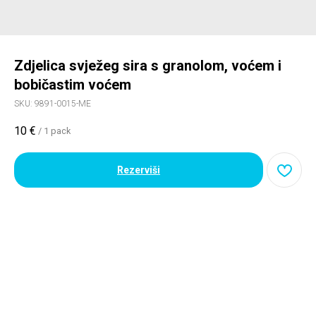
Zdjelica svježeg sira s granolom, voćem i
bobičastim voćem
SKU:
9891-0015-ME
10
€
/
1 pack
Rezerviši