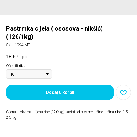
Pastrmka cijela (lososova - nikšić)
(12€/1kg)
SKU:
1994-ME
18
€
/
1 pc
Očistiti ribu
Dodaj u korpu
Cijena je okvirna. cijena ribe (12€/kg) zavisi od stvarne težine. težina ribe: 1,5-
2,5 kg