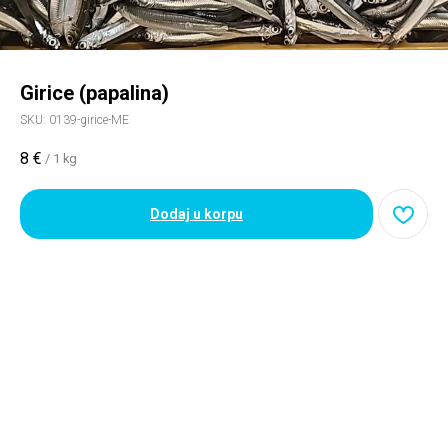
Girice (papalina)
SKU:
0139-girice-ME
8
€
/
1 kg
Dodaj u korpu