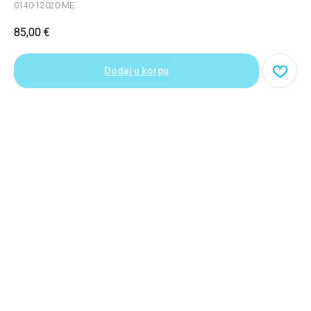
0140-12020-ME
85,00
€
Dodaj u korpu