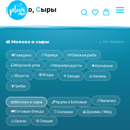
М
олоко,
С
ыры
🧀 Молоко и сыры
← На главную
🍗
🐟
Курица
🥩
Свежая рыба
Говядина
🎣
🦐
Морской улов
🐠
Морепродукты
Копчёное
🍓
Ягоды
🍊
🥦
🌿
Фрукты
Овощи
Зелень
🍄
Грибы
🥖
Выпечка
🧀
🌾
Молоко и сыры
Крупы и Бобовые
🍽
Готовые блюда
🫙
🍯
Соленья
Джемы / Мёд
🧂
🌰
Специи
Орехи