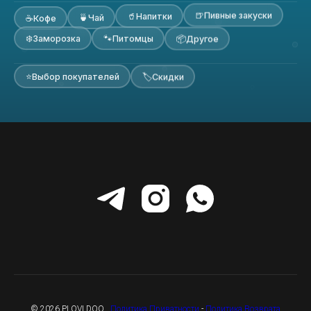
🍺
Пивные закуски
🥤
Напитки
🍵
☕
Чай
Кофе
🐾
❄️
Питомцы
📦
Заморозка
Другое
⭐
🏷
Выбор покупателей
Скидки
© 2026 PLOVI DOO .
Политика Приватности
-
Политика Возврата