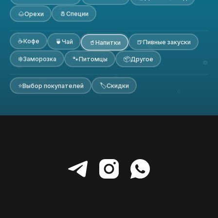
🧂
🌰
Специи
Орехи
☕
Кофе
🍵
Чай
🍺
Пивные закуски
🥤
Напитки
❄️
🐾
📦
Заморозка
Питомцы
Другое
🏷
⭐
Скидки
Выбор покупателей