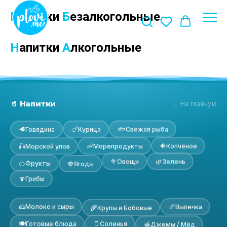
Н
апитки
Б
езалкогольные
Н
апитки
А
лкогольные
🥤 Напитки
← На главную
🐟
🥩
🍗
Свежая рыба
Говядина
Курица
🐠
🦐
🎣
Копчёное
Морепродукты
Морской улов
🌿
🥦
Зелень
Овощи
🍊
Фрукты
🍓
Ягоды
🍄
Грибы
🧀
🥖
Молоко и сыры
Выпечка
🌾
Крупы и Бобовые
🫙
🍽
🍯
Соленья
Готовые блюда
Джемы / Мёд