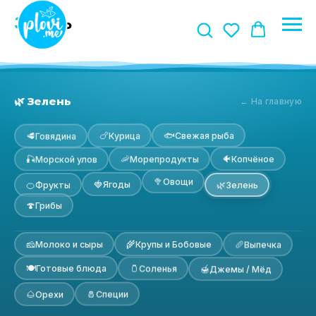
З
елень
🌿 Зелень
← На главную
🐟
🍗
🥩
Свежая рыба
Курица
Говядина
🐠
🦐
🎣
Копчёное
Морепродукты
Морской улов
🥦
Овощи
🍓
🍊
🌿
Ягоды
Фрукты
Зелень
🍄
Грибы
🧀
🌾
🥖
Молоко и сыры
Крупы и Бобовые
Выпечка
🍽
🫙
🍯
Готовые блюда
Соленья
Джемы / Мёд
🧂
🌰
Специи
Орехи