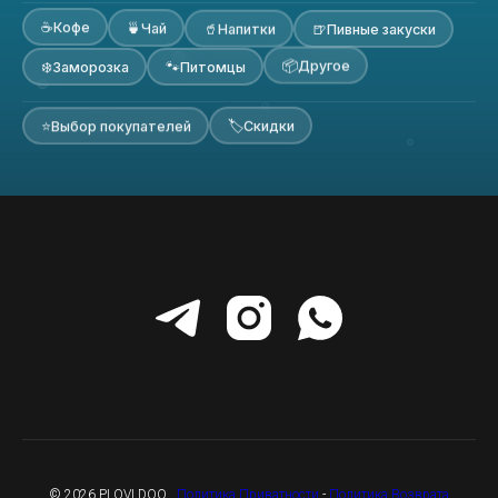
☕
Кофе
🍵
🥤
Чай
🍺
Напитки
Пивные закуски
📦
❄️
🐾
Другое
Заморозка
Питомцы
🏷
⭐
Скидки
Выбор покупателей
© 2026 PLOVI DOO .
Политика Приватности
-
Политика Возврата